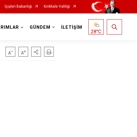
İçişleri Bakanlığı
Kırıkkale Valiliği
IRIMLAR
GÜNDEM
İLETİŞİM
28
°C