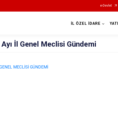
e-Devlet
İL ÖZEL İDARE
YAT
 Ayı İl Genel Meclisi Gündemi
L GENEL MECLİSİ GÜNDEMİ